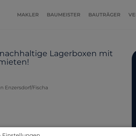
MAKLER
BAUMEISTER
BAUTRÄGER
VE
| nachhaltige Lagerboxen mit
 mieten!
 Einstellungen