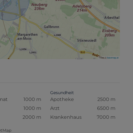
Tiles ©
basemap.at
Gesundheit
mat
1000 m
Apotheke
2500 m
1000 m
Arzt
6500 m
2000 m
Krankenhaus
7000 m
eetMap