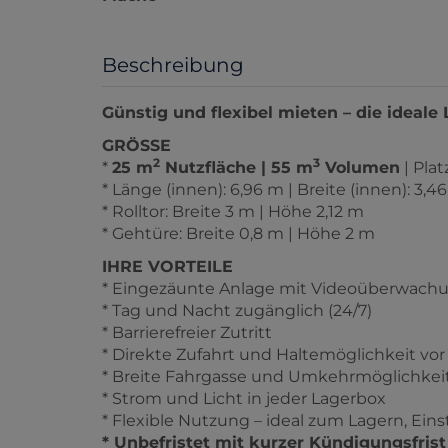
Beschreibung
Günstig und flexibel mieten – die ideale 
GRÖSSE
2
3
*
25 m
Nutzfläche | 55 m
Volumen
| Pla
* Länge (innen): 6,96 m | Breite (innen): 3,4
* Rolltor: Breite 3 m | Höhe 2,12 m
* Gehtüre: Breite 0,8 m | Höhe 2 m
IHRE VORTEILE
* Eingezäunte Anlage mit Videoüberwach
* Tag und Nacht zugänglich (24/7)
* Barrierefreier Zutritt
* Direkte Zufahrt und Haltemöglichkeit vo
* Breite Fahrgasse und Umkehrmöglichkeit
* Strom und Licht in jeder Lagerbox
* Flexible Nutzung – ideal zum Lagern, Eins
* Unbefristet mit kurzer Kündigungsfrist