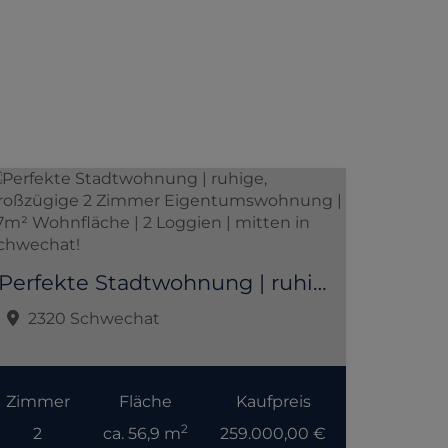
Perfekte Stadtwohnung | ruhige, großzügige 2 Zimmer Eigentumswohnung | 57m² Wohnfläche | 2 Loggien | mitten in Schwechat!
2320 Schwechat
Zimmer
Fläche
Kaufpreis
2
2
ca. 56,9 m
259.000,00 €