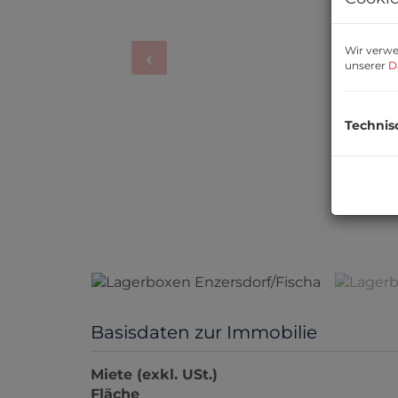
Wir verwe
unserer
D
Technis
Fischa
Basisdaten zur Immobilie
Miete (exkl. USt.)
Fläche