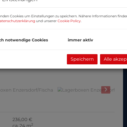
nden Cookies um Einstellungen zu speichern. Nähere Informationen finden
atenschutzerklärung
und unserer
Cookie Policy
.
ch notwendige Cookies
immer aktiv
Speichern
Alle akzep
Lagerboxen Enzersdorf/Fischa
236,00 €
2
ca. 24 m