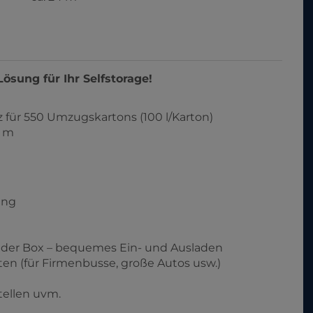
Lösung für Ihr Selfstorage!
tz für 550 Umzugskartons (100 l/Karton)
6 m
ung
r der Box – bequemes Ein- und Ausladen
en (für Firmenbusse, große Autos usw.)
tellen uvm.