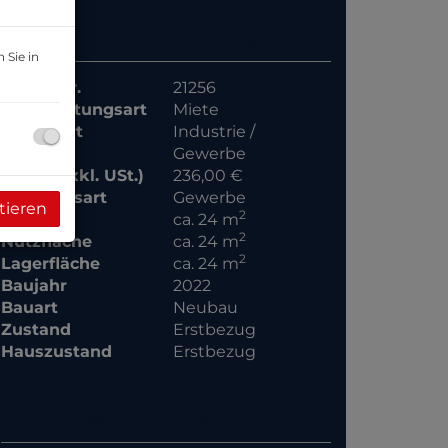
Basisdaten zur Immobilie
 Sie in
Objektnr.
21256
Vermarktungsart
Miete
Objektart
Industrie /
Gewerbe
Miete (exkl. USt.)
236,00 €
Nutzungsart
Gewerbe
tieren
2
Fläche
ca. 24 m
2
Nutzfläche
ca. 24 m
2
Lagerfläche
ca. 24 m
Baujahr
2022
Bauart
Neubau
Zustand
Erstbezug
Hauszustand
Erstbezug
Kontaktieren Sie uns