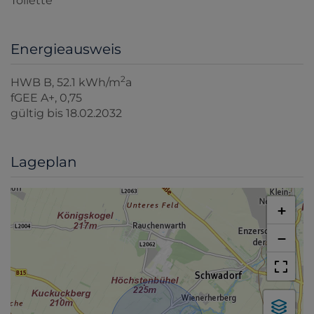
Toilette
Energieausweis
2
HWB
B, 52.1 kWh/m
a
fGEE
A+, 0,75
gültig bis
18.02.2032
Lageplan
+
−