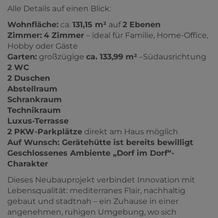
Alle Details auf einen Blick:
Wohnfläche:
ca.
131,15 m²
auf
2 Ebenen
Zimmer:
4 Zimmer
– ideal für Familie, Home-Office,
Hobby oder Gäste
Garten:
großzügige
ca. 133,99 m²
–Südausrichtung
2 WC
2 Duschen
Abstellraum
Schrankraum
Technikraum
Luxus-Terrasse
2 PKW-Parkplätze
direkt am Haus möglich
Auf Wunsch: Gerätehütte ist bereits bewilligt
Geschlossenes Ambiente „Dorf im Dorf“-
Charakter
Dieses Neubauprojekt verbindet Innovation mit
Lebensqualität: mediterranes Flair, nachhaltig
gebaut und stadtnah – ein Zuhause in einer
angenehmen, ruhigen Umgebung, wo sich