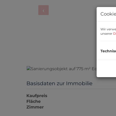
Cookie
Wir verwe
unserer
D
Technis
Basisdaten zur Immobilie
Kaufpreis
Fläche
Zimmer