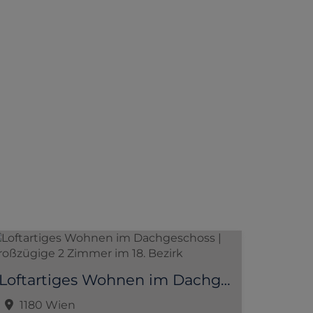
Loftartiges Wohnen im Dachgeschoss | großzügige 2 Zimmer im 18. Bezirk
1180 Wien