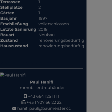
Terrassen
1
Stellplätze
2
Gärten
1
Baujahr
1997
Erschließung
vollerschlossen
Letzte Sanierung
2018
Bauart
Neubau
Zustand
renovierungsbedürftig
Hauszustand
renovierungsbedürftig
Kontaktieren Sie uns
Paul Hanifl
Immobilientreuhänder
+43 664 125 11 11
+43 1 707 66 22 22
hanifl.paul@baumeister.cc