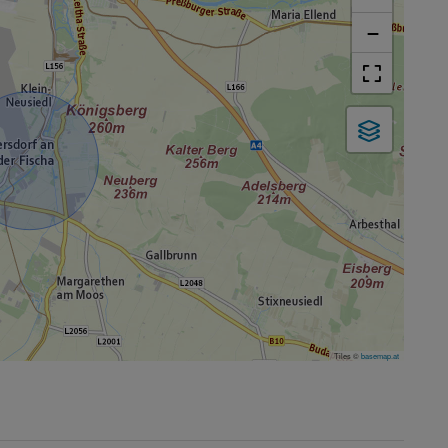
−
Tiles ©
basemap.at