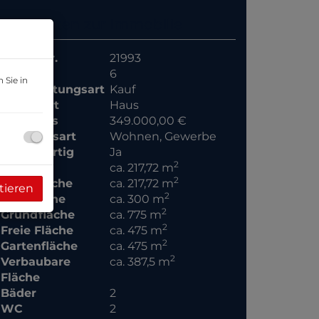
Basisdaten zur Immobilie
Objektnr.
21993
Zimmer
6
 Sie in
Vermarktungsart
Kauf
Objektart
Haus
Kaufpreis
349.000,00 €
Nutzungsart
Wohnen
Gewerbe
Belagsfertig
Ja
2
Fläche
ca. 217,72 m
2
Wohnfläche
ca. 217,72 m
tieren
2
Nutzfläche
ca. 300 m
2
Grundfläche
ca. 775 m
2
Freie Fläche
ca. 475 m
2
Gartenfläche
ca. 475 m
2
Verbaubare
ca. 387,5 m
Fläche
Bäder
2
WC
2