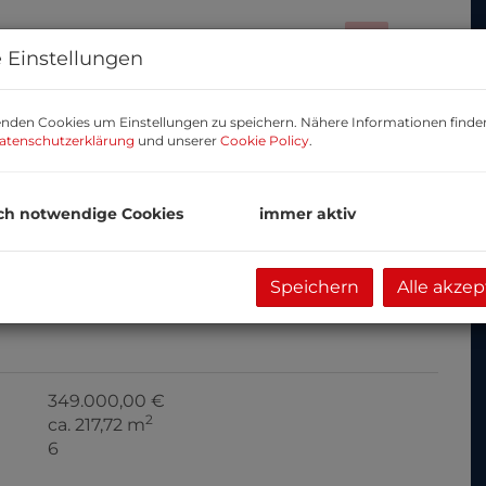
 Einstellungen
nden Cookies um Einstellungen zu speichern. Nähere Informationen finden
atenschutzerklärung
und unserer
Cookie Policy
.
ch notwendige Cookies
immer aktiv
Speichern
Alle akzep
349.000,00 €
2
ca. 217,72 m
6