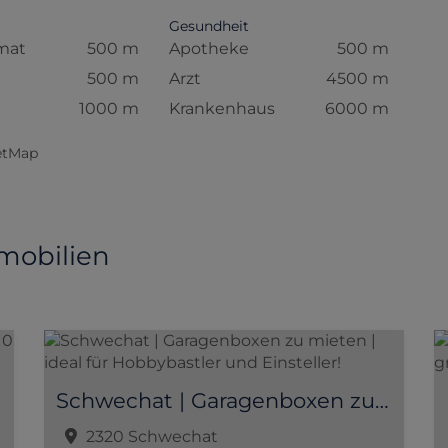
Gesundheit
mat
500 m
Apotheke
500 m
500 m
Arzt
4500 m
1000 m
Krankenhaus
6000 m
eetMap
mobilien
Schwechat | Garagenboxen zu mieten | ideal für Hobbybastler und Einsteller!
2320 Schwechat