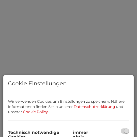
Cookie Einstellungen
Basisdaten zur Immobilie
Wir verwenden Cookies um Einstellungen zu speichern. Nähere
Informationen finden Sie in unserer
Datenschutzerklärung
und
unserer
Cookie Policy
.
Miete (exkl. USt.)
414,02 €
Zimmer
1
Technisch notwendige
immer