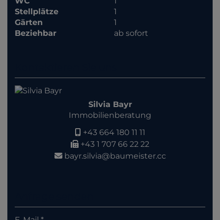
WC
1
Stellplätze
1
Gärten
1
Beziehbar
ab sofort
Kontaktieren Sie uns
Silvia Bayr
Immobilienberatung
+43 664 180 11 11
+43 1 707 66 22 22
bayr.silvia@baumeister.cc
Anfrage senden
E-Mail