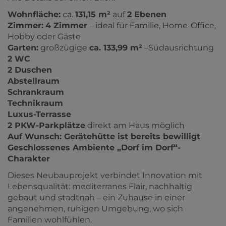
Wohnfläche:
ca.
131,15 m²
auf
2 Ebenen
Zimmer:
4 Zimmer
– ideal für Familie, Home-Office,
Hobby oder Gäste
Garten:
großzügige
ca. 133,99 m²
–Südausrichtung
2 WC
2 Duschen
Abstellraum
Schrankraum
Technikraum
Luxus-Terrasse
2 PKW-Parkplätze
direkt am Haus möglich
Auf Wunsch: Gerätehütte ist bereits bewilligt
Geschlossenes Ambiente „Dorf im Dorf“-
Charakter
Dieses Neubauprojekt verbindet Innovation mit
Lebensqualität: mediterranes Flair, nachhaltig
gebaut und stadtnah – ein Zuhause in einer
angenehmen, ruhigen Umgebung, wo sich
Familien wohlfühlen.