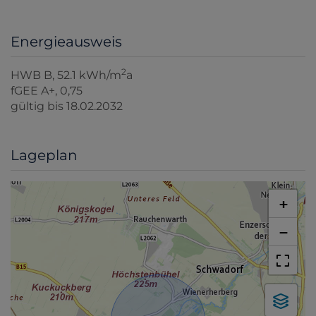
Energieausweis
2
HWB
B, 52.1 kWh/m
a
fGEE
A+, 0,75
gültig bis
18.02.2032
Lageplan
+
−