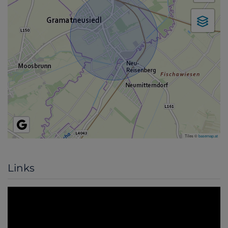
Tiles ©
basemap.at
Links