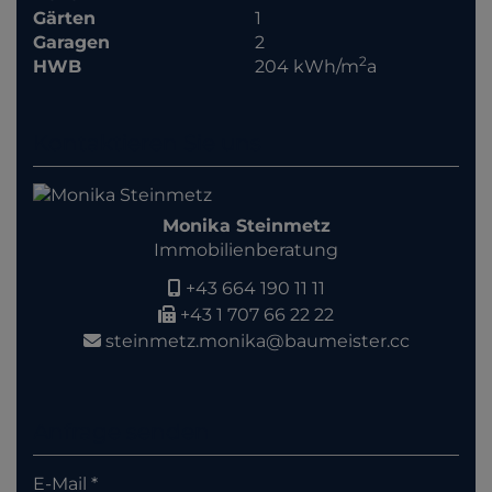
Gärten
1
Garagen
2
2
HWB
204 kWh/m
a
Kontaktieren Sie uns
Monika Steinmetz
Immobilienberatung
+43 664 190 11 11
+43 1 707 66 22 22
steinmetz.monika@baumeister.cc
Anfrage senden
E-Mail