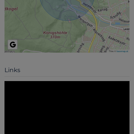
Tiles ©
basemap.at
Links