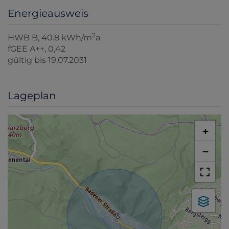
Energieausweis
2
HWB
B, 40.8 kWh/m
a
fGEE
A++, 0,42
gültig bis
19.07.2031
Lageplan
+
−