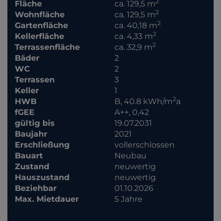
2
Fläche
ca. 129,5 m
2
Wohnfläche
ca. 129,5 m
2
Gartenfläche
ca. 40,18 m
2
Kellerfläche
ca. 4,33 m
2
Terrassenfläche
ca. 32,9 m
Bäder
2
WC
2
Terrassen
3
Keller
1
2
HWB
B, 40.8 kWh/m
a
fGEE
A++, 0,42
gültig bis
19.07.2031
Baujahr
2021
Erschließung
vollerschlossen
Bauart
Neubau
Zustand
neuwertig
Hauszustand
neuwertig
Beziehbar
01.10.2026
Max. Mietdauer
5 Jahre