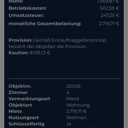
Miete:
1.969,87 €
Betriebskosten:
502,59 €
Umsatzsteuer:
247,25 €
monatliche Gesamtbelastung:
2.719,71 €
Provision:
Gemäß Erstauftraggeberprinzip
bezahlt der Abgeber die Provision.
Kaution:
8.159,13 €
Basisdaten zur Immobilie
Objektnr.
22006
Zimmer
4
Vermarktungsart
Miete
Objektart
Wohnung
Miete
2.719,71 €
Nutzungsart
Wohnen
Schlüsselfertig
Ja