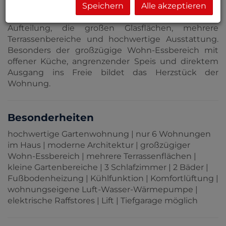
ruhiges Wohngefühl.
Speichern
Alle akzeptieren
Die Wohnung selbst überzeugt durch ihre klare
Aufteilung, die großen Glasflächen, mehrere
Terrassenbereiche und hochwertige Ausstattung.
Besonders der großzügige Wohn-Essbereich mit
offener Küche, angrenzender Speis und direktem
Ausgang ins Freie bildet das Herzstück der
Wohnung.
Besonderheiten
hochwertige Gartenwohnung | nur 6 Wohnungen
im Haus | moderne Architektur | großzügiger
Wohn-Essbereich | mehrere Terrassenflächen |
kleine Gartenbereiche | 3 Schlafzimmer | 2 Bäder |
Fußbodenheizung | Kühlfunktion | Komfortlüftung |
wohnungseigene Luft-Wasser-Wärmepumpe |
elektrische Raffstores | Lift | Tiefgarage möglich