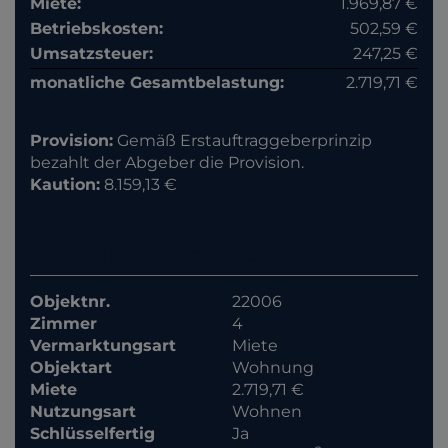
Miete:
1.969,87 €
Betriebskosten:
502,59 €
Umsatzsteuer:
247,25 €
monatliche Gesamtbelastung:
2.719,71 €
Provision:
Gemäß Erstauftraggeberprinzip
bezahlt der Abgeber die Provision.
Kaution:
8.159,13 €
Basisdaten zur Immobilie
Objektnr.
22006
Zimmer
4
Vermarktungsart
Miete
Objektart
Wohnung
Miete
2.719,71 €
Nutzungsart
Wohnen
Schlüsselfertig
Ja