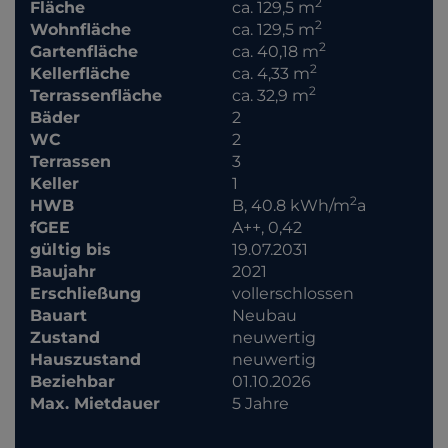
2
Fläche
ca. 129,5 m
2
Wohnfläche
ca. 129,5 m
2
Gartenfläche
ca. 40,18 m
2
Kellerfläche
ca. 4,33 m
2
Terrassenfläche
ca. 32,9 m
Bäder
2
WC
2
Terrassen
3
Keller
1
2
HWB
B, 40.8 kWh/m
a
fGEE
A++, 0,42
gültig bis
19.07.2031
Baujahr
2021
Erschließung
vollerschlossen
Bauart
Neubau
Zustand
neuwertig
Hauszustand
neuwertig
Beziehbar
01.10.2026
Max. Mietdauer
5 Jahre