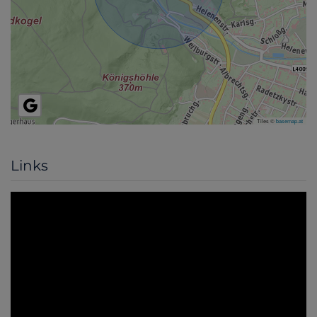
Tiles ©
basemap.at
Links