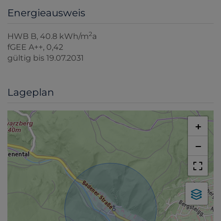
Energieausweis
2
HWB
B, 40.8 kWh/m
a
fGEE
A++, 0,42
gültig bis
19.07.2031
Lageplan
+
−