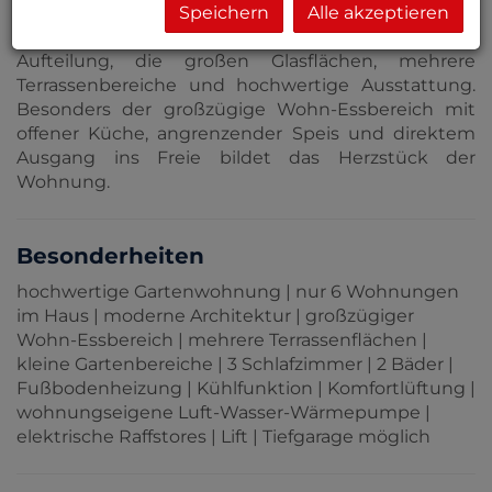
ruhiges Wohngefühl.
Speichern
Alle akzeptieren
Die Wohnung selbst überzeugt durch ihre klare
Aufteilung, die großen Glasflächen, mehrere
Terrassenbereiche und hochwertige Ausstattung.
Besonders der großzügige Wohn-Essbereich mit
offener Küche, angrenzender Speis und direktem
Ausgang ins Freie bildet das Herzstück der
Wohnung.
Besonderheiten
hochwertige Gartenwohnung | nur 6 Wohnungen
im Haus | moderne Architektur | großzügiger
Wohn-Essbereich | mehrere Terrassenflächen |
kleine Gartenbereiche | 3 Schlafzimmer | 2 Bäder |
Fußbodenheizung | Kühlfunktion | Komfortlüftung |
wohnungseigene Luft-Wasser-Wärmepumpe |
elektrische Raffstores | Lift | Tiefgarage möglich