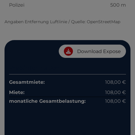
Polizei
500 m
Angaben Entfernung Luftlinie / Quelle: OpenStreetMap
Download Expose
Preisinformation
Gesamtmiete:
108,00 €
Miete:
108,00 €
monatliche Gesamtbelastung:
108,00 €
Basisdaten zur Immobilie