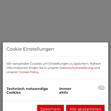
Cookie Einstellungen
Wir verwenden Cookies um Einstellungen zu speichern. Nähere
Informationen finden Sie in unserer
Datenschutzerklärung
und
unserer
Cookie Policy
.
Basisdaten zur Immobilie
Miete
108,00 €
Technisch notwendige
immer
Cookies
aktiv
Beschreibung
Speichern
Alle akzeptieren