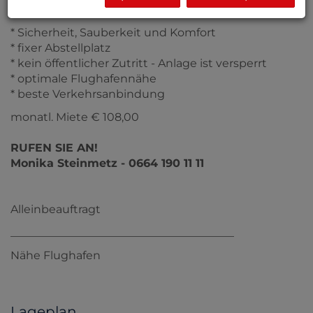
Ihre Vorteile im Überblick!
* Sicherheit, Sauberkeit und Komfort
* fixer Abstellplatz
* kein öffentlicher Zutritt - Anlage ist versperrt
* optimale Flughafennähe
* beste Verkehrsanbindung
monatl. Miete € 108,00
RUFEN SIE AN!
Monika Steinmetz - 0664 190 11 11
Alleinbeauftragt
________________________________________
Nähe Flughafen
Lageplan