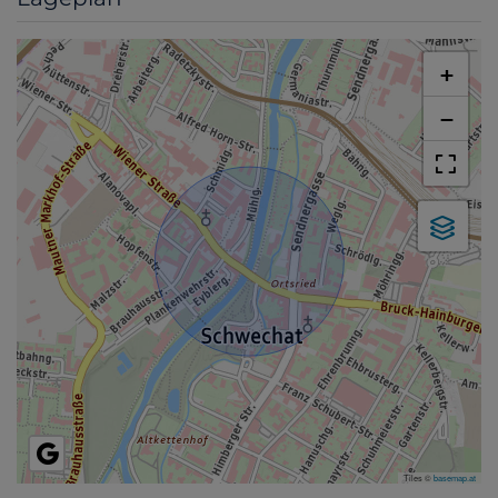
+
−
Tiles ©
basemap.at