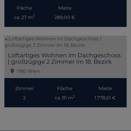
Fläche
Miete
2
ca. 27 m
289,00 €
Loftartiges Wohnen im Dachgeschoss
| großzügige 2 Zimmer im 18. Bezirk
1180 Wien
Zimmer
Fläche
Miete
2
2
ca. 91 m
1.778,61 €