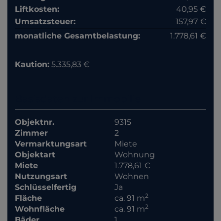
Liftkosten:
40,95 €
Umsatzsteuer:
157,97 €
monatliche Gesamtbelastung:
1.778,61 €
Kaution:
5.335,83 €
Basisdaten zur Immobilie
Objektnr.
9315
Zimmer
2
Vermarktungsart
Miete
Objektart
Wohnung
Miete
1.778,61 €
Nutzungsart
Wohnen
Schlüsselfertig
Ja
2
Fläche
ca. 91 m
2
Wohnfläche
ca. 91 m
Bäder
1