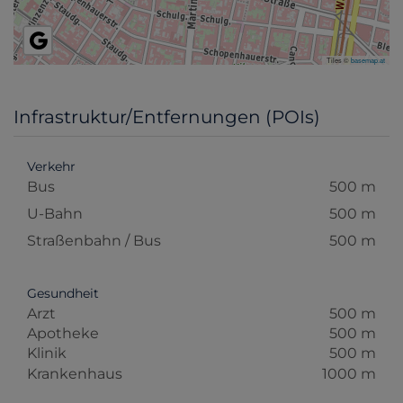
Tiles ©
basemap.at
Infrastruktur/Entfernungen (POIs)
Verkehr
Bus
500 m
U-Bahn
500 m
Straßenbahn / Bus
500 m
Gesundheit
Arzt
500 m
Apotheke
500 m
Klinik
500 m
Krankenhaus
1000 m