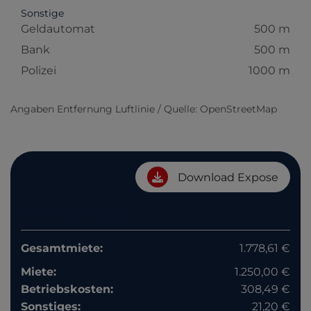
Sonstige
Geldautomat
500 m
Bank
500 m
Polizei
1000 m
Angaben Entfernung Luftlinie / Quelle: OpenStreetMap
Download Expose
Preisinformation
Gesamtmiete:
1.778,61 €
Miete:
1.250,00 €
Betriebskosten:
308,49 €
Sonstiges:
21,20 €