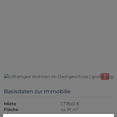
Basisdaten zur Immobilie
Miete
1.778,61 €
2
Fläche
ca. 91 m
Zimmer
2