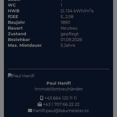
WC
1
2
HWB
D, 134 kWh/m
a
fGEE
E, 2,58
Baujahr
1890
Bauart
Neubau
Zustand
gepflegt
Beziehbar
01.09.2026
Max. Mietdauer
5 Jahre
Kontaktieren Sie uns
Paul Hanifl
Immobilientreuhänder
+43 664 125 11 11
+43 1 707 66 22 22
hanifl.paul@baumeister.cc